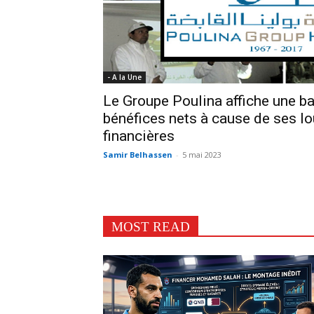
- A la Une
Le Groupe Poulina affiche une b
bénéfices nets à cause de ses l
financières
Samir Belhassen
-
5 mai 2023
MOST READ