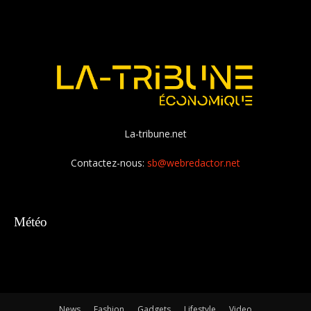
La-tribune.net
Contactez-nous:
sb@webredactor.net
Météo
News
Fashion
Gadgets
Lifestyle
Video