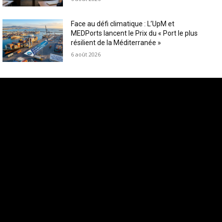
Face au défi climatique : L’UpM et
MEDPorts lancent le Prix du « Port le plus
résilient de la Méditerranée »
6 août 2026