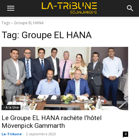
Tags
Groupe EL HANA
Tag:
Groupe EL HANA
- A la Une
Le Groupe EL HANA rachète l’hôtel
Mövenpick Gammarth
La-Tribune
-
2 septembre 2023
0