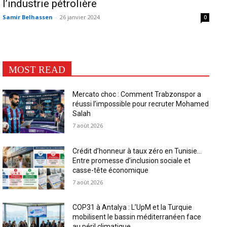
l’industrie pétrolière
Samir Belhassen
-
26 janvier 2024
0
MOST READ
Mercato choc : Comment Trabzonspor a
réussi l’impossible pour recruter Mohamed
Salah
7 août 2026
Crédit d’honneur à taux zéro en Tunisie…
Entre promesse d’inclusion sociale et
casse-tête économique
7 août 2026
COP31 à Antalya : L’UpM et la Turquie
mobilisent le bassin méditerranéen face
au péril climatique