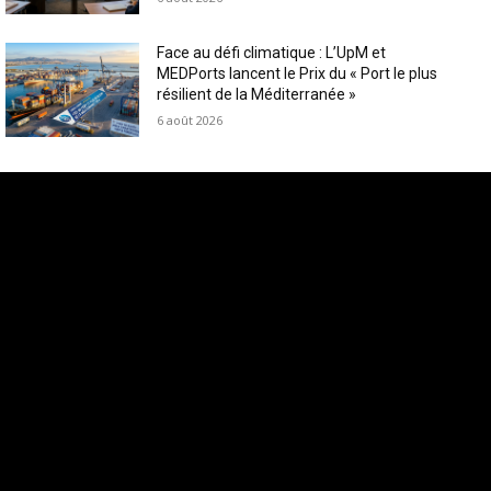
Face au défi climatique : L’UpM et
MEDPorts lancent le Prix du « Port le plus
résilient de la Méditerranée »
6 août 2026