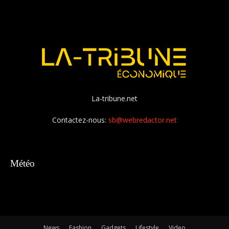
La-tribune.net
Contactez-nous:
sb@webredactor.net
Météo
News
Fashion
Gadgets
Lifestyle
Video