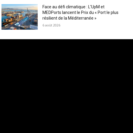
Face au défi climatique : L’UpM et
MEDPorts lancent le Prix du « Port le plus
résilient de la Méditerranée »
6 août 2026