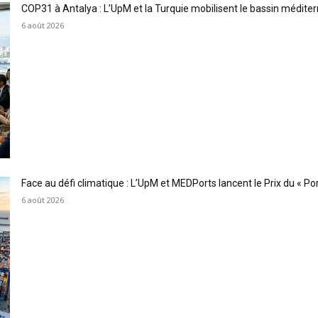
COP31 à Antalya : L’UpM et la Turquie mobilisent le bassin méditer
6 août 2026
Face au défi climatique : L’UpM et MEDPorts lancent le Prix du « Port
6 août 2026