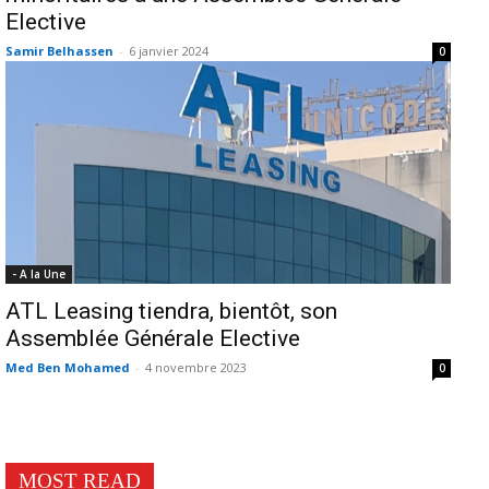
Elective
Samir Belhassen
-
6 janvier 2024
0
- A la Une
ATL Leasing tiendra, bientôt, son
Assemblée Générale Elective
Med Ben Mohamed
-
4 novembre 2023
0
MOST READ