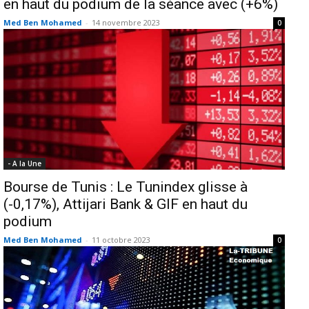
en haut du podium de la séance avec (+6%)
Med Ben Mohamed
-
14 novembre 2023
0
- A la Une
Bourse de Tunis : Le Tunindex glisse à
(-0,17%), Attijari Bank & GIF en haut du
podium
Med Ben Mohamed
-
11 octobre 2023
0