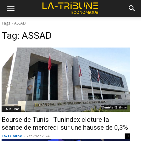
Tags
ASSAD
Tag:
ASSAD
- A la Une
Bourse de Tunis : Tunindex cloture la
séance de mercredi sur une hausse de 0,3%
La-Tribune
-
7 février 2024
0